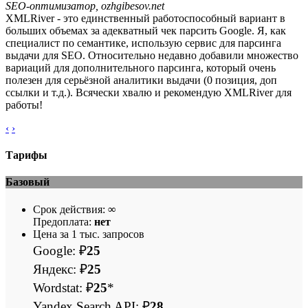
    "reviews": 1236,

SEO-оптимизатор, ozhgibesov.net
    "type": "Pizza restaurant"

XMLRiver - это единственный работоспособный вариант в
  },

больших объемах за адекватный чек парсить Google. Я, как
  {

специалист по семантике, использую сервис для парсинга
    "keyword": "pizza in new york",

выдачи для SEO. Относительно недавно добавили множество
    "position": 12,

    "title": "Upside Pizza",

вариаций для дополнительного парсинга, который очень
    "website": "https://www.upsidepizza.com/",

полезен для серьёзной аналитики выдачи (0 позиция, доп
    "phone": "+1 646-484-5244",

ссылки и т.д.). Всячески хвалю и рекомендую XMLRiver для
    "address": "598 8th Ave, New York, NY 10018, United
работы!
    "rating": 4.2,

    "reviews": 762,

‹
›
    "type": "Pizza restaurant"

  },

  {

Тарифы
    "keyword": "pizza in new york",

    "position": 13,

    "title": "John's of Bleecker St.",

Базовый
    "website": "http://johnsofbleecker.com/",

    "phone": "+1 212-243-1680",

Срок действия:
∞
    "address": "278 Bleecker St, New York, NY 10014, Un
Предоплата:
нет
    "rating": 4.6,

    "reviews": 4037,

Цена за 1 тыс. запросов
    "type": "Pizza restaurant"

Google: ₽
25
  },

  {

Яндекс: ₽
25
    "keyword": "pizza in new york",

    "position": 14,

Wordstat: ₽
25
*
    "title": "PizzArte",

    "website": "http://www.pizzarteny.com/",

Yandex Search API: ₽
28