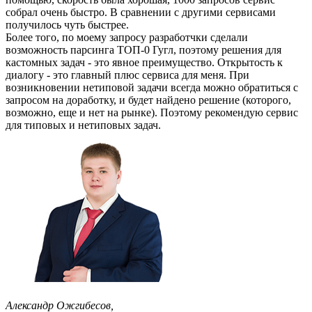
  {

собрал очень быстро. В сравнении с другими сервисами
    "keyword": "pizza in new york",

получилось чуть быстрее.
    "position": 9,

    "title": "Joe's Pizza Broadway",

Более того, по моему запросу разработчки сделали
    "website": "http://joespizzanyc.com/",

возможность парсинга ТОП-0 Гугл, поэтому решения для
    "phone": "+1 646-559-4878",

кастомных задач - это явное преимущество. Открытость к
    "address": "1435 Broadway, New York, NY 10018, Unit
диалогу - это главный плюс сервиса для меня. При
    "rating": 4.5,

возникновении нетиповой задачи всегда можно обратиться с
    "reviews": 12658,

    "type": "Pizza restaurant"

запросом на доработку, и будет найдено решение (которого,
  },

возможно, еще и нет на рынке). Поэтому рекомендую сервис
  {

для типовых и нетиповых задач.
    "keyword": "pizza in new york",

    "position": 10,

    "title": "99 Cent Fresh Pizza",

    "website": "http://99centsfreshpizzanyc.com/",

    "phone": "+1 212-661-6221",

    "address": "473 Lexington Ave, New York, NY 10017, 
    "rating": 4.5,

    "reviews": 1069,

    "type": "Pizza restaurant"

  },

  {

    "keyword": "pizza in new york",

    "position": 11,

    "title": "Patzeria Perfect Pizza",

    "website": "https://patzeriaperfectpizzanewyork.com
    "phone": "+1 212-575-7646",

    "address": "231 W 46th St, New York, NY 10036, Unit
Александр Ожгибесов,
    "rating": 4.3,
