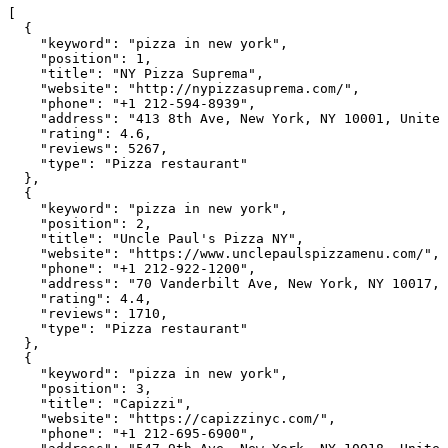
[

  {

    "keyword": "pizza in new york",

    "position": 1,

    "title": "NY Pizza Suprema",

    "website": "http://nypizzasuprema.com/",

    "phone": "+1 212-594-8939",

    "address": "413 8th Ave, New York, NY 10001, United
    "rating": 4.6,

    "reviews": 5267,

    "type": "Pizza restaurant"

  },

  {

    "keyword": "pizza in new york",

    "position": 2,

    "title": "Uncle Paul's Pizza NY",

    "website": "https://www.unclepaulspizzamenu.com/",

    "phone": "+1 212-922-1200",

    "address": "70 Vanderbilt Ave, New York, NY 10017, 
    "rating": 4.4,

    "reviews": 1710,

    "type": "Pizza restaurant"

  },

  {

    "keyword": "pizza in new york",

    "position": 3,

    "title": "Capizzi",

    "website": "https://capizzinyc.com/",

    "phone": "+1 212-695-6900",
