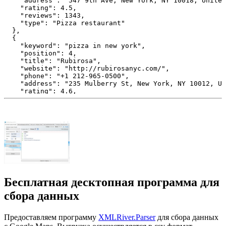
    "address": "547 9th Ave, New York, NY 10018, United
    "rating": 4.5,

    "reviews": 1343,

    "type": "Pizza restaurant"

  },

  {

    "keyword": "pizza in new york",

    "position": 4,

    "title": "Rubirosa",

    "website": "http://rubirosanyc.com/",

    "phone": "+1 212-965-0500",

    "address": "235 Mulberry St, New York, NY 10012, Un
    "rating": 4.6,

    "reviews": 3192,

    "type": "Pizza restaurant"

  },

  {

    "keyword": "pizza in new york",

    "position": 5,

    "title": "Bleecker Street Pizza",

    "website": "https://www.bleeckerstreetpizza.com/",

    "phone": "+1 212-924-4466",

    "address": "69 7th Ave S, New York, NY 10014, Unite
    "rating": 4.5,

Бесплатная десктопная программа для
    "reviews": 3157,

    "type": "Pizza restaurant"

сбора данных
  },

  {

    "keyword": "pizza in new york",

Предоставляем программу
XMLRiver.Parser
для сбора данных
    "position": 6,
