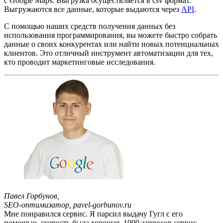
с Google Maps. Выгрузка осуществляется в csv формат.
    "title": "Lombardi's",

Выгружаются все данные, которые выдаются через
API
.
    "website": "http://www.firstpizza.com/",

    "phone": "+1 212-941-7994",

    "address": "32 Spring St, New York, NY 10012, Unite
С помощью наших средств получения данных без
    "rating": 4.1,

использования программирования, вы можете быстро собрать
    "reviews": 7150,

данные о своих конкурентах или найти новых потенциальных
    "type": "Pizza restaurant"

клиентов. Это отличный инструмент автоматизации для тех,
  },

  {

кто проводит маркетинговые исследования.
    "keyword": "pizza in new york",

    "position": 7,

    "title": "Prince Street Pizza",

    "website": "https://www.princestreetpizzamenu.com/"
    "phone": "+1 212-966-4100",

    "address": "27 Prince St A, New York, NY 10012, Uni
    "rating": 4.5,

    "reviews": 5598,

    "type": "Pizza restaurant"

  },

  {

    "keyword": "pizza in new york",

    "position": 8,

    "title": "Joe's Pizza",

    "website": "http://www.joespizzanyc.com/",

    "phone": "+1 212-366-1182",

    "address": "7 Carmine St, New York, NY 10014, Unite
Павел Горбунов,
    "rating": 4.5,

    "reviews": 6846,

SEO-оптимизатор, pavel-gorbunov.ru
    "type": "Pizza delivery"

Мне понравился сервис. Я парсил выдачу Гугл с его
  },

помощью, скорость была хорошая, 1000 запросов сервис