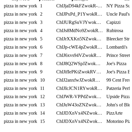
pizza in new york
1
ChIJjaD94kFZwokR-20CXqlpy_4
NY Pizza Su
pizza in new york
2
ChIJPxPd_P1YwokRfzLhSiACEoU
Uncle Paul's
pizza in new york
3
ChIJURgSuVJYwokRyUTyhXB9K4c
Capizzi
pizza in new york
4
ChIJs8MdNo9ZwokRTPUHiArLC-o
Rubirosa
pizza in new york
5
ChIJrXXKn5NZwokR78g0ipCnY60
Bleecker Stre
pizza in new york
6
ChIJp-cWE4pZwokRmUI8_BIF8dg
Lombardi's
pizza in new york
7
ChIJ6xvs94VZwokRnT1D2lX2OTw
Prince Street 
pizza in new york
8
ChIJ8Q2WSpJZwokRQz-bYYgEskM
Joe's Pizza
pizza in new york
9
ChIJifIePKtZwokRVZ-UdRGkZzs
Joe's Pizza 
pizza in new york
10
ChIJ2anxfwJZwokRH54cR9u5fwI
99 Cent Fresh
pizza in new york
11
ChIJIcJCN1RYwokRHQzLh_iGQwI
Patzeria Perfe
pizza in new york
12
ChIJWR-VPPdZwokREIm6K9oanwA
Upside Pizza
pizza in new york
13
ChIJuW43oZNZwokRdE5tLzpuykE
John's of Ble
pizza in new york
14
ChIJDXnVx4NZwokRv595PRboTQk
PizzArte
pizza in new york
15
ChIJDXnVx4NZwokRv595PRboTQk
Motorino Pizz