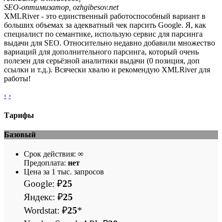
SEO-оптимизатор, ozhgibesov.net
XMLRiver - это единственный работоспособный вариант в
больших объемах за адекватный чек парсить Google. Я, как
специалист по семантике, использую сервис для парсинга
выдачи для SEO. Относительно недавно добавили множество
вариаций для дополнительного парсинга, который очень
полезен для серьёзной аналитики выдачи (0 позиция, доп
ссылки и т.д.). Всячески хвалю и рекомендую XMLRiver для
работы!
‹
›
Тарифы
Базовый
Срок действия:
∞
Предоплата:
нет
Цена за 1 тыс. запросов
Google: ₽
25
Яндекс: ₽
25
Wordstat: ₽
25
*