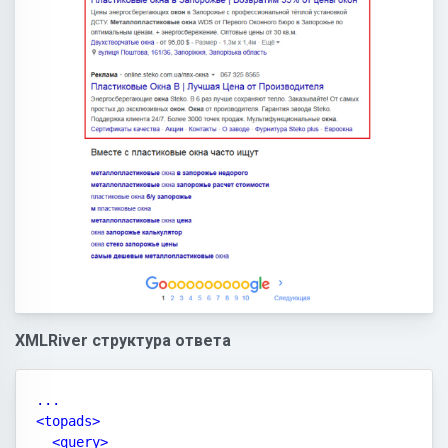
XMLRiver структура ответа
<topads>

  <query>
