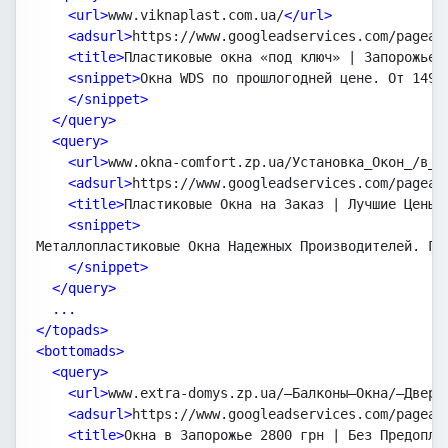
    <url>
www.viknaplast.com.ua/
</url>

    <adsurl>
https://www.googleadservices.com/pagead
    <title>
Пластиковые окна «под ключ» | Запорожье |
    <snippet>
Окна WDS по прошлогодней цене. От 1499
</snippet>

  </query>

  <query>

    <url>
www.okna-comfort.zp.ua/Установка_Окон_/в_З
    <adsurl>
https://www.googleadservices.com/pagead
    <title>
Пластиковые Окна на Заказ | Лучшие Цены в
    <snippet>
    </snippet>

  </query>

  ...

</topads>
<bottomads>

  <query>

    <url>
www.extra-domys.zp.ua/—Балконы—Окна/—Двери
    <adsurl>
https://www.googleadservices.com/pagead
    <title>
Окна в Запорожье 2800 грн | Без Предопла