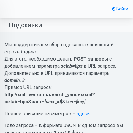
Войти
Подсказки
Мы поддерживаем сбор подсказок в поисковой
строке Яндекс.
Для этого, необходимо делать
POST-запросы
с
добавлением параметра
setab=tips
в URL запроса
.
Дополнительно в URL принимаются параметры:
domain, lr
.
Пример URL запроса:
http://xmlriver.com/search_yandex/xml?
setab=tips&user=
[user_id]
&key=
[key]
Полное описание параметров –
здесь
.
Тело запроса – в формате JSON. В одном запросе вы
можете отправить
от 1 до 50 фраз.