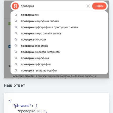
Наш ответ
{

  "phrases": [

    "
проверка инн
",
