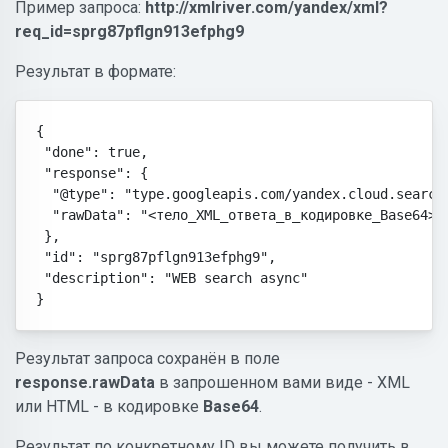
Пример запроса:
http://xmlriver.com/yandex/xml?
req_id=sprg87pflgn913efphg9
Результат в формате:
{

 "done": true,

 "response": {

  "@type": "type.googleapis.com/yandex.cloud.searcha
  "rawData": "<тело_XML_ответа_в_кодировке_Base64>"

 },

 "id": "sprg87pflgn913efphg9",

 "description": "WEB search async"

}
Результат запроса сохранён в поле
response.rawData
в запрошенном вами виде - XML
или HTML - в кодировке
Base64
.
Результат по конкретному ID вы можете получить в