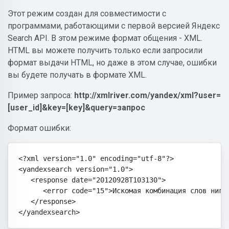
Этот режим создан для совместимости с
программами, работающими с первой версией Яндекс
Search API. В этом режиме формат общения - XML.
HTML вы можете получить только если запросили
формат выдачи HTML, но даже в этом случае, ошибки
вы будете получать в формате XML.
Пример запроса:
http://xmlriver.com/yandex/xml?user=
[user_id]&key=[key]&query=запрос
Формат ошибки:
<?xml version="1.0" encoding="utf-8"?>

<yandexsearch version="1.0">

   <response date="20120928T103130">

      <error code="15">Искомая комбинация слов нигде
   </response>

</yandexsearch>