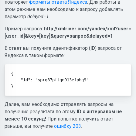
повторяет
форматы ответа Яндекса
. Для работы в
этом режиме вам необходимо к запросу добавлять
параметр
delayed=1
.
Пример запроса:
http://xmlriver.com/yandex/xml?user=
[user_id]&key=[key]&query=запрос&delayed=1
В ответ вы получите идентификатор (
ID
) запроса от
Яндекса в таком формате:
{

    "
id
": "sprg87pflgn913efphg9"

}
Далее, вам необходимо отправлять запросы на
получение результата по этому
ID с интервалом не
менее 10 секунд!
При попытке получить ответ
раньше, вы получите
ошибку 203
.